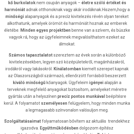
kő burkolatok
nem csupán anyagok –
életre szóló értéket és
harmóniát
adnak otthonoknak vagy akár irodáknak.Hiszem,hogy a
minőségi
alapanyagok és a precíz kivitelezés révén olyan tereket
alkothatunk, amelyek örömöt és harmóniát hoznak az emberek
életébe.
Minden egyes
projektben
benne van a szívem, és büszke
vagyok rá, hogy az ügyfeleimnek megvalósíthatom ezeket az
álmokat.
Számos tapasztalatot
szereztem az évek során a különböző
kivitelezésekben, legyen szó középületekről, magánházakról,
irodákról vagy lakásokról.
Kínálatomban
kiemelt szerepet kapnak
az Olaszországból származó, ellenőrzött forrásból beszerzett
kiváló minőségű
kőanyagok. Ügyfeleim
igényei
alapján a
terveknek megfelelő anyagokat biztosítom, amelyeket méretre
gyártás után a helyszínen
precíz pontos munkával
beépítésre
kerül. A folyamatot
személyesen
felügyelem, hogy minden munka
a legmagasabb színvonalon valósuljon meg.
Szolgáltatásaimat
folyamatosan bővítem az aktuális trendekhez
igazodva.
Együttműködésben
dolgozom építész