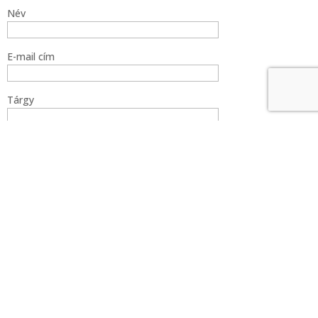
Név
E-mail cím
Tárgy
Üzenet (nem
kötelező)