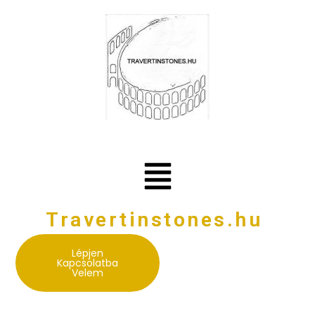
Travertinstones.hu
Lépjen
Kapcsolatba
Velem