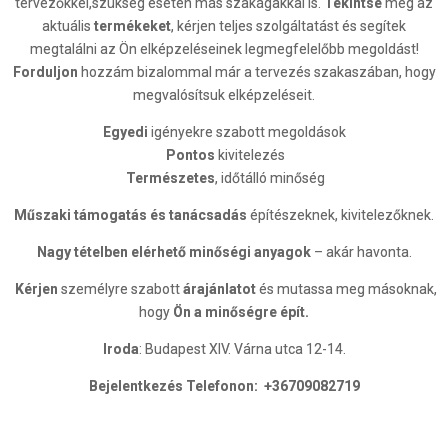
tervezőkkel,szükség esetén más szakágakkal is.
Tekintse
meg az
aktuális
termékeket
, kérjen teljes szolgáltatást és segítek
megtalálni az Ön elképzeléseinek legmegfelelőbb megoldást!
Forduljon
hozzám bizalommal már a tervezés szakaszában, hogy
megvalósítsuk elképzeléseit.
Egyedi
igényekre szabott megoldások
Pontos
kivitelezés
Természetes
, időtálló minőség
Műszaki támogatás és tanácsadás
építészeknek, kivitelezőknek.
Nagy tételben elérhető minőségi anyagok
– akár havonta.
Kérjen
személyre szabott
árajánlatot
és mutassa meg másoknak,
hogy
Ön a minőségre épít.
Iroda
: Budapest XIV. Várna utca 12-14.
Bejelentkezés Telefonon: +36709082719